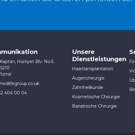
munikation
Unsere
S
Dienstleistungen
Kaptan, Hürriyet Blv. No:5
Fo
35210
Haartransplantation
Vi
İzmir
Augenchirurgie
Üb
edlifegroup.co.uk
Zahnheilkunde
Bl
32 404 00 04
Kosmetische Chirurgie
Bariatrische Chirurgie